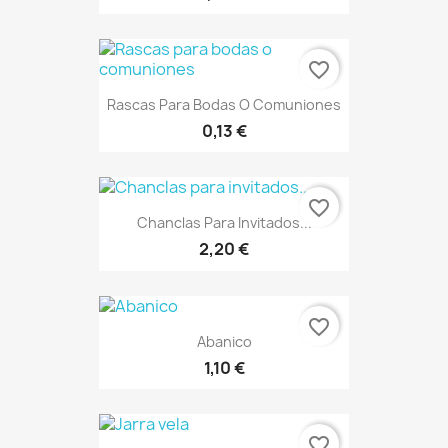
favorite_border
Rascas Para Bodas O Comuniones
0,13 €
favorite_border
Chanclas Para Invitados...
2,20 €
favorite_border
Abanico
1,10 €
favorite_border