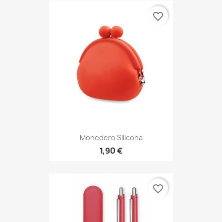
favorite_border
Monedero Silicona
1,90 €
favorite_border