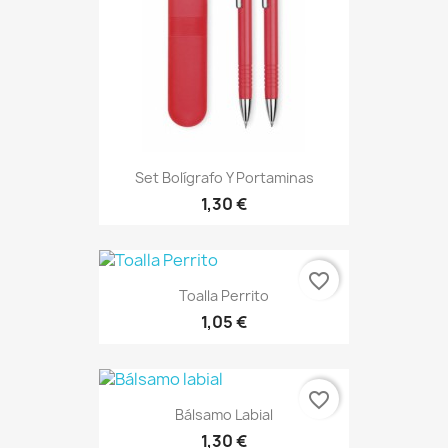
Set Bolígrafo Y Portaminas
1,30 €
favorite_border
Toalla Perrito
1,05 €
favorite_border
Bálsamo Labial
1,30 €