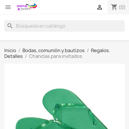
shopping_cart


(0)
search
Inicio
Bodas, comunión y bautizos
Regalos.
Detalles
Chanclas para invitados