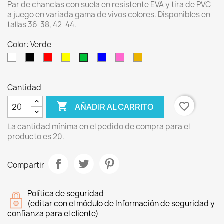
Par de chanclas con suela en resistente EVA y tira de PVC
a juego en variada gama de vivos colores. Disponibles en
tallas 36-38, 42-44.
Color: Verde
Blanco
Negro
Rojo
Amarillo
Azul
Fucsia
Naranja
Verde
Cantidad

favorite_border
AÑADIR AL CARRITO
La cantidad mínima en el pedido de compra para el
producto es 20.
Compartir
Política de seguridad
(editar con el módulo de Información de seguridad y
confianza para el cliente)