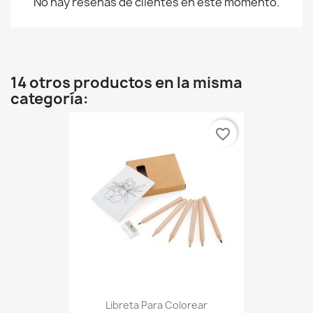
No hay reseñas de clientes en este momento.
14 otros productos en la misma
categoría:
favorite_border
Libreta Para Colorear