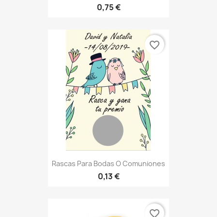
0,75 €
favorite_border
Rascas Para Bodas O Comuniones
0,13 €
favorite_border