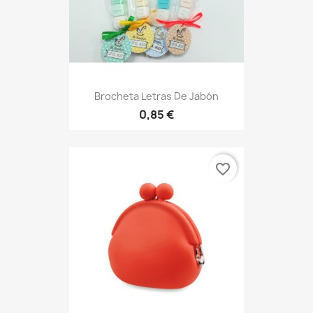
Brocheta Letras De Jabón
0,85 €
favorite_border