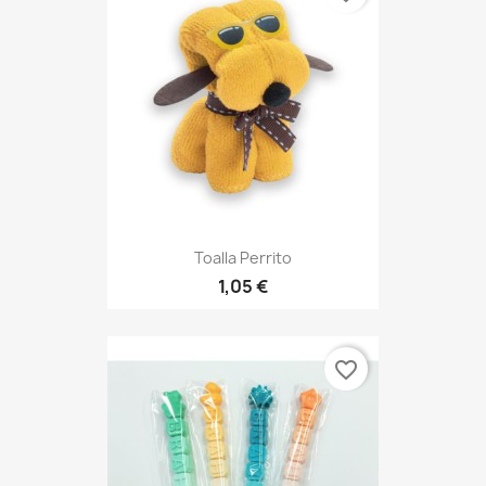
Toalla Perrito
1,05 €
favorite_border