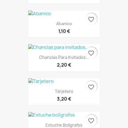
favorite_border
Abanico
1,10 €
favorite_border
Chanclas Para Invitados...
2,20 €
favorite_border
Tarjetero
3,20 €
favorite_border
Estuche Bolígrafos