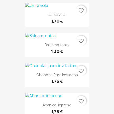
favorite_border
Jarra Vela
1,70 €
favorite_border
Bálsamo Labial
1,30 €
favorite_border
Chanclas Para Invitados
1,75 €
favorite_border
Abanico Impreso
1,75 €