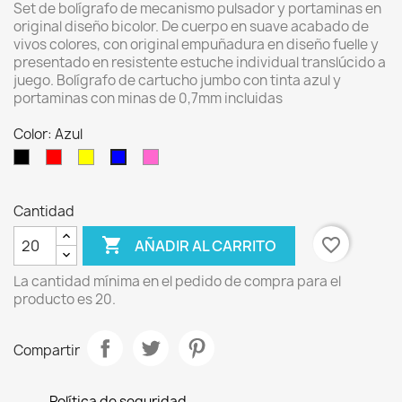
Set de bolígrafo de mecanismo pulsador y portaminas en
original diseño bicolor. De cuerpo en suave acabado de
vivos colores, con original empuñadura en diseño fuelle y
presentado en resistente estuche individual translúcido a
juego. Bolígrafo de cartucho jumbo con tinta azul y
portaminas con minas de 0,7mm incluidas
Color: Azul
Negro
Rojo
Amarillo
Fucsia
Azul
Cantidad

favorite_border
AÑADIR AL CARRITO
La cantidad mínima en el pedido de compra para el
producto es 20.
Compartir
Política de seguridad