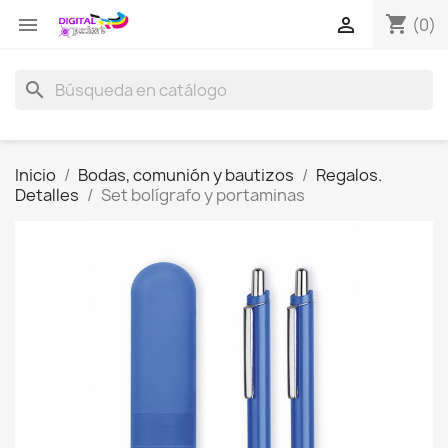
shopping_cart


(0)
search
Inicio
Bodas, comunión y bautizos
Regalos.
Detalles
Set bolígrafo y portaminas