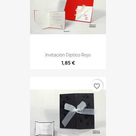
Invitación Diptico Rojo
1,85 €
favorite_border