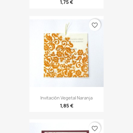
1,75 €
favorite_border
Invitación Vegetal Naranja
1,85 €
favorite_border