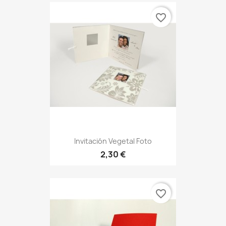
favorite_border
Invitación Vegetal Foto
2,30 €
favorite_border