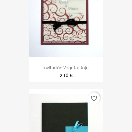
Invitación Vegetal Rojo
2,10 €
favorite_border