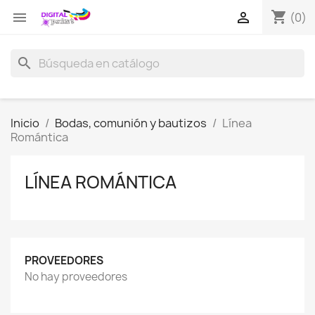
shopping_cart


(0)
search
Inicio
Bodas, comunión y bautizos
Línea
Romántica
LÍNEA ROMÁNTICA
PROVEEDORES
No hay proveedores