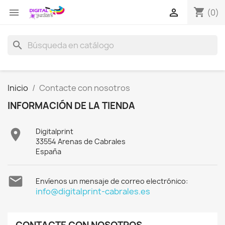
shopping_cart


(0)
search
Inicio
Contacte con nosotros
INFORMACIÓN DE LA TIENDA

Digitalprint
33554 Arenas de Cabrales
España

Envíenos un mensaje de correo electrónico:
info@digitalprint-cabrales.es